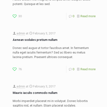
potenti. Quisque et leo sed.
30
0
Read more
admin
at
February 3, 2017
Aenean sodales pretium nullam
Donec sed augue ut tortor faucibus amet. In fermentum
nulla eget iaculis fermentum? Sed ac libero eu metus
lacinia pretium. Praesent ultrices consequat.
76
0
Read more
admin
at
February 3, 2017
Mauris iaculis commodo nullam
Morbi imperdiet placerat mi in volutpat. Donec lobortis
sagittis nisl, et nullam. Etiam placerat sodales.