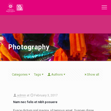
Photography
Categories
Tags
Authors
Show all
admin
at
February 3, 2017
Nam nec felis et nibh posuere
Fusce dictum nisl magna, id tempus amet. Suspen disse